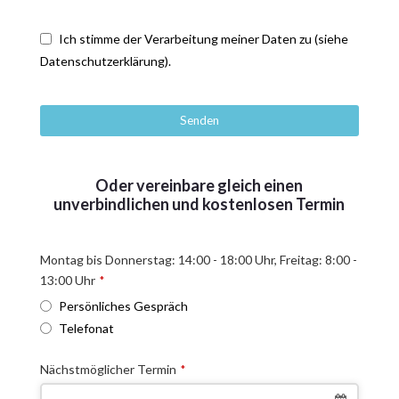
Ich stimme der Verarbeitung meiner Daten zu (siehe
Datenschutzerklärung).
Senden
T
h
Oder vereinbare gleich einen
i
unverbindlichen und kostenlosen Termin
s
f
Montag bis Donnerstag: 14:00 - 18:00 Uhr, Freitag: 8:00 -
i
13:00 Uhr
*
e
l
Persönliches Gespräch
d
Telefonat
s
h
Nächstmöglicher Termin
*
o