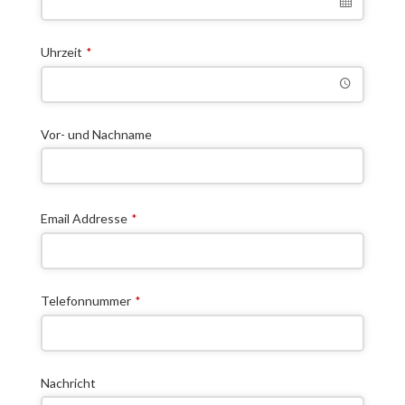
u
l
d
Uhrzeit
*
b
e
l
e
Vor- und Nachname
f
t
b
l
Email Addresse
*
a
n
k
Telefonnummer
*
Nachricht