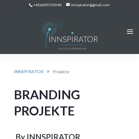
+436605559240
innspirator@gmail.com
INNSPIRATOR
Projekte
9
BRANDING
PROJEKTE
By INNSPIRATOR