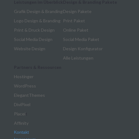
Leistungen im Überblick
Design & Branding Pakete
e
Grafik Design & Branding
Design Pakete
f
t
Logo Design & Branding
Print Paket
b
Print & Druck Design
Online Paket
l
Social Media Design
Social Media Paket
a
n
Website Design
Design Konfigurator
k
Alle Leistungen
Partners & Ressourcen
Hostinger
WordPress
ElegantThemes
DiviPixel
Placei
t
Affinity
Kontakt