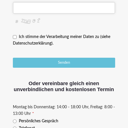
Ich stimme der Verarbeitung meiner Daten zu (siehe
Datenschutzerklärung).
Senden
T
h
Oder vereinbare gleich einen
i
unverbindlichen und kostenlosen Termin
s
f
Montag bis Donnerstag: 14:00 - 18:00 Uhr, Freitag: 8:00 -
i
13:00 Uhr
*
e
l
Persönliches Gespräch
d