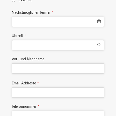
Telefonat
s
h
Nächstmöglicher Termin
*
o
u
l
d
Uhrzeit
*
b
e
l
e
Vor- und Nachname
f
t
b
l
Email Addresse
*
a
n
k
Telefonnummer
*