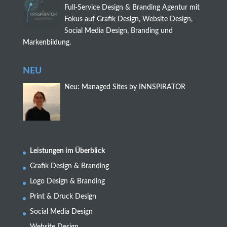
Full-Service Design & Branding Agentur mit
b
Fokus auf Grafik Design, Website Design,
e
Social Media Design, Branding und
l
Markenbildung.
e
f
t
NEU
b
Neu: Managed Sites by INNSPIRATOR
l
a
n
k
Leistungen im Überblick
Grafik Design & Branding
Logo Design & Branding
Print & Druck Design
Social Media Design